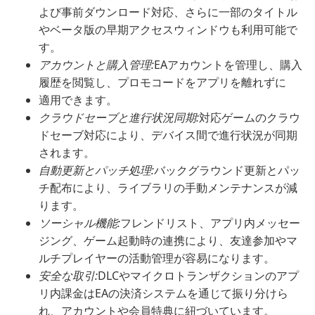
よび事前ダウンロード対応、さらに一部のタイトル
やベータ版の早期アクセスウィンドウも利用可能で
す。
アカウントと購入管理:
EAアカウントを管理し、購入
履歴を閲覧し、プロモコードをアプリを離れずに
適用できます。
クラウドセーブと進行状況同期:
対応ゲームのクラウ
ドセーブ対応により、デバイス間で進行状況が同期
されます。
自動更新とパッチ処理:
バックグラウンド更新とパッ
チ配布により、ライブラリの手動メンテナンスが減
ります。
ソーシャル機能:
フレンドリスト、アプリ内メッセー
ジング、ゲーム起動時の連携により、友達参加やマ
ルチプレイヤーの活動管理が容易になります。
安全な取引:
DLCやマイクロトランザクションのアプ
リ内課金はEAの決済システムを通じて振り分けら
れ、アカウントや会員特典に紐づいています。