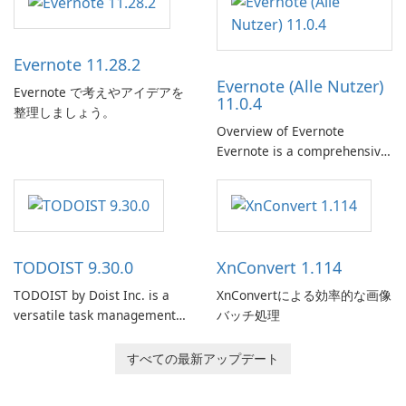
Evernote 11.28.2
Evernote (Alle Nutzer)
Evernote で考えやアイデアを
11.0.4
整理しましょう。
Overview of Evernote
Evernote is a comprehensive
note-taking and organization
software designed to help
users capture, organize, and
access information across
multiple devices.
TODOIST 9.30.0
XnConvert 1.114
TODOIST by Doist Inc. is a
XnConvertによる効率的な画像
versatile task management
バッチ処理
tool designed to help
individuals and teams
すべての最新アップデート
organize their work and
increase productivity.