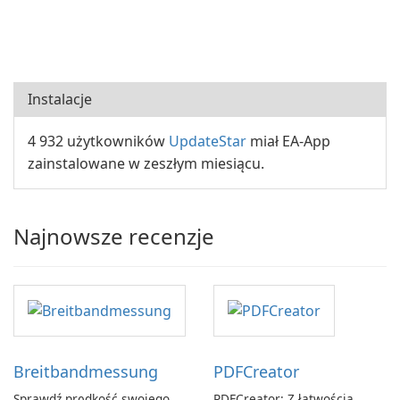
Instalacje
4 932 użytkowników
UpdateStar
miał EA-App
zainstalowane w zeszłym miesiącu.
Najnowsze recenzje
Breitbandmessung
PDFCreator
Sprawdź prędkość swojego
PDFCreator: Z łatwością