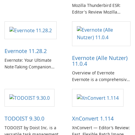
Mozilla Thunderbird ESR:
Editor's Review Mozilla
Thunderbird ESR (Extended
Support Release) is the long-
term support channel of the
Thunderbird desktop email
client designed for
Evernote 11.28.2
organizations and users who
Evernote (Alle Nutzer)
need predictable …
Evernote: Your Ultimate
11.0.4
Note-Taking Companion
Overview of Evernote
Evernote, developed by
Evernote is a comprehensive
EverNote Corp., is a versatile
note-taking and organization
note-taking application that
software designed to help
helps users capture ideas,
users capture, organize, and
organize to-do lists, and keep
access information across
track of important
multiple devices.
information.
TODOIST 9.30.0
XnConvert 1.114
TODOIST by Doist Inc. is a
XnConvert — Editor’s Review:
versatile task management
Fast, Flexible Batch Image