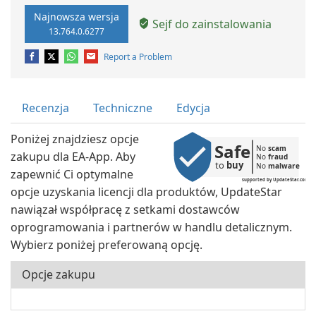
Najnowsza wersja
Sejf do zainstalowania
13.764.0.6277
Report a Problem
Recenzja
Techniczne
Edycja
Poniżej znajdziesz opcje
Safe
No 
scam
zakupu dla EA-App. Aby
No 
fraud
to 
buy
No 
malware
zapewnić Ci optymalne
supported by UpdateStar.com
opcje uzyskania licencji dla produktów, UpdateStar
nawiązał współpracę z setkami dostawców
oprogramowania i partnerów w handlu detalicznym.
Wybierz poniżej preferowaną opcję.
Opcje zakupu