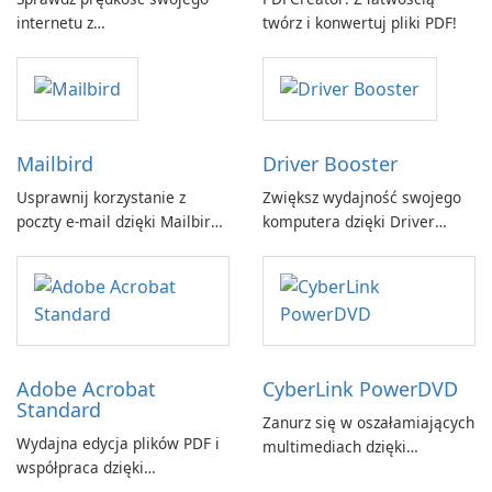
internetu z
twórz i konwertuj pliki PDF!
Breitbandmessung by zafaco
GmbH!
Mailbird
Driver Booster
Usprawnij korzystanie z
Zwiększ wydajność swojego
poczty e-mail dzięki Mailbird
komputera dzięki Driver
by Maryssael.
Booster firmy IObit
Adobe Acrobat
CyberLink PowerDVD
Standard
Zanurz się w oszałamiających
Wydajna edycja plików PDF i
multimediach dzięki
współpraca dzięki
CyberLink PowerDVD
programowi Adobe Acrobat