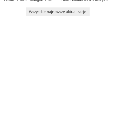
tool designed to help
Converter for Windows,
individuals and teams
macOS and Linux XnConvert
Wszystkie najnowsze aktualizacje
organize their work and
is a polished, cross-platform
increase productivity.
batch image processor from
XnSoft that balances depth
and simplicity.