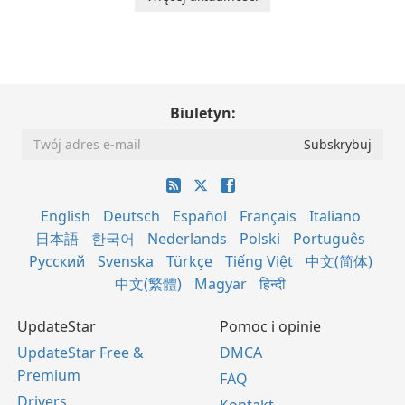
Biuletyn:
English
Deutsch
Español
Français
Italiano
日本語
한국어
Nederlands
Polski
Português
Русский
Svenska
Türkçe
Tiếng Việt
中文(简体)
中文(繁體)
Magyar
हिन्दी
UpdateStar
Pomoc i opinie
UpdateStar Free &
DMCA
Premium
FAQ
Drivers
Kontakt