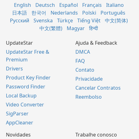
English
Deutsch
Español
Français
Italiano
日本語
한국어
Nederlands
Polski
Português
Русский
Svenska
Türkçe
Tiếng Việt
中文(简体)
中文(繁體)
Magyar
हिन्दी
UpdateStar
Ajuda & Feedback
UpdateStar Free &
DMCA
Premium
FAQ
Drivers
Contato
Product Key Finder
Privacidade
Password Finder
Cancelar Contratos
Local Backup
Reembolso
Video Converter
SigParser
AppCleaner
Novidades
Trabalhe conosco