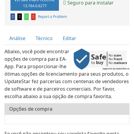
Seguro para instalar
13.764.0.6277
Report a Problem
Análise
Técnico
Editar
Abaixo, você pode encontrar
Safe
No 
scam
opções de compra para EA-
No 
fraud
to 
buy
No 
malware
App. Para proporcionar-lhe
supported by UpdateStar.com
ótimas opções de licenciamento para seus produtos, o
UpdateStar fez parcerias com centenas de vendedores
de software e de parceiros comerciais. Por favor,
escolha abaixo a sua opção de compra favorita.
Opções de compra
Se você não encontrou seu varejista favorito nesta