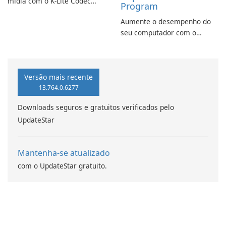
mídia com o K-Lite Codec
Program
Pack Full!
Aumente o desempenho do
seu computador com o
programa de aprimoramento
da computação Intel
Versão mais recente
13.764.0.6277
Downloads seguros e gratuitos verificados pelo
UpdateStar
Mantenha-se atualizado
com o UpdateStar gratuito.