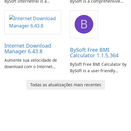
BySoft InternetPal is a
BySoft is a comprehensive
comprehensive software
network monitoring software
application designed to
designed to help businesses
B
monitor your internet
effectively manage their
connection and provide real-
network infrastructure.
time insights into its
performance.
Internet Download
BySoft Free BMI
Manager 6.43.8
Calculator 1.1.5.364
Aumente sua velocidade de
BySoft Free BMI Calculator by
download com o Internet
BySoft is a user-friendly
Download Manager!
software application
designed to help you
Todas as atualizações mais recentes
calculate your Body Mass
Index quickly and accurately.