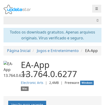
☰
Todos os downloads gratuitos. Apenas arquivos
originais. Vírus verificado e seguro.
Página Inicial
Jogos e Entretenimento
EA-App
EA-App
13.764.0.6277
Electronic Arts
❘
2,4MB
❘
Freeware
Windows
Mac
Versão mais recente