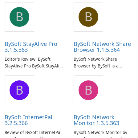
B
B
BySoft StayAlive Pro
BySoft Network Share
3.1.5.363
Browser 1.1.5.364
Editor's Review: BySoft
BySoft Network Share
StayAlive Pro BySoft StayAlive
Browser by BySoft is a
Pro is a reliable software
comprehensive software
application designed to
application that allows users
B
B
ensure the continuous and
to easily browse and manage
uninterrupted operation of
shared folders on their
your computer system.
network.
BySoft InternetPal
BySoft Network
3.2.5.366
Monitor 1.3.5.363
Review of BySoft InternetPal
BySoft Network Monitor by